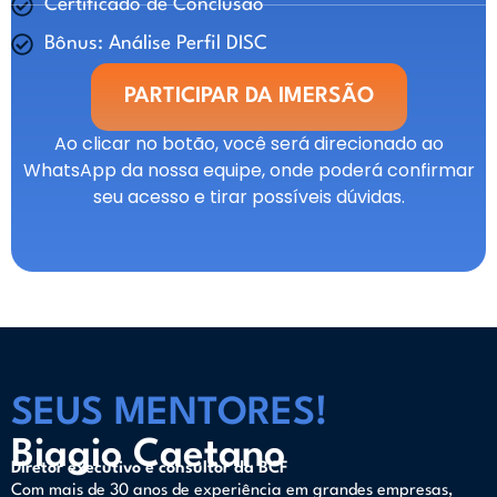
Certificado de Conclusão
Bônus: Análise Perfil DISC
PARTICIPAR DA IMERSÃO
Ao clicar no botão, você será direcionado ao
WhatsApp da nossa equipe, onde poderá confirmar
seu acesso e tirar possíveis dúvidas.
SEUS MENTORES!
Biagio Caetano
Diretor executivo e consultor da BCF
Com mais de 30 anos de experiência em grandes empresas,